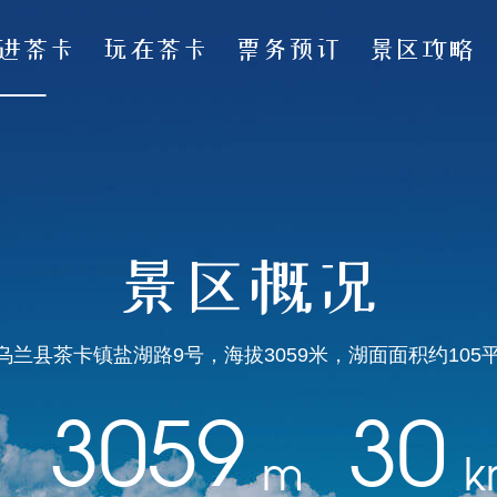
进茶卡
玩在茶卡
票务预订
景区攻略
景区概况
兰县茶卡镇盐湖路9号，海拔3059米，湖面面积约105
3059
30
m
k