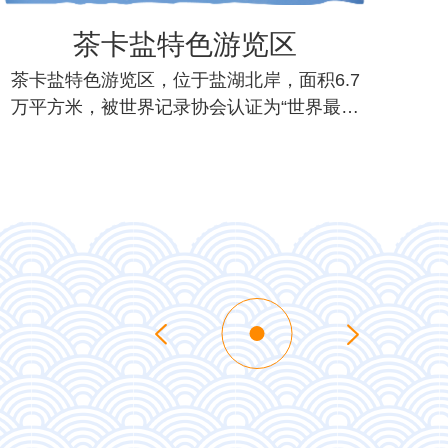
茶卡盐特色游览区
茶卡盐特色游览区，位于盐湖北岸，面积6.7
日
万平方米，被世界记录协会认证为“世界最大
区
的户外盐雕艺...