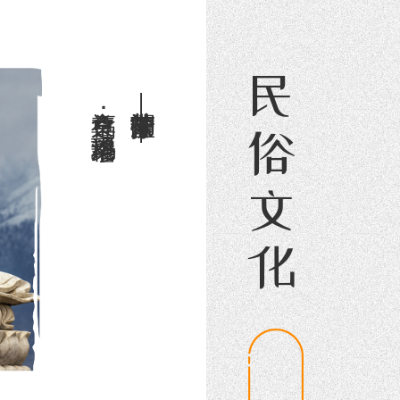
民俗文化
福食之尊：穆瑶洛桑玛
茶卡盐湖的守护神——