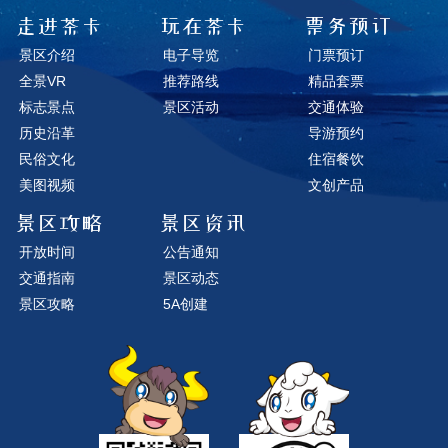
走进茶卡
玩在茶卡
票务预订
景区介绍
电子导览
门票预订
全景VR
推荐路线
精品套票
标志景点
景区活动
交通体验
历史沿革
导游预约
民俗文化
住宿餐饮
美图视频
文创产品
景区攻略
景区资讯
开放时间
公告通知
交通指南
景区动态
景区攻略
5A创建