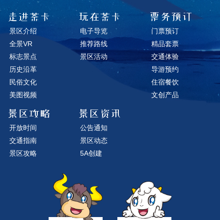
走进茶卡
玩在茶卡
票务预订
景区介绍
电子导览
门票预订
全景VR
推荐路线
精品套票
标志景点
景区活动
交通体验
历史沿革
导游预约
民俗文化
住宿餐饮
美图视频
文创产品
景区攻略
景区资讯
开放时间
公告通知
交通指南
景区动态
景区攻略
5A创建