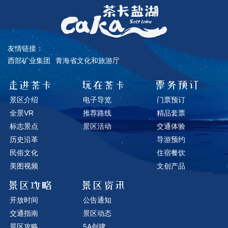
友情链接：
西部矿业集团
青海省文化和旅游厅
走进茶卡
玩在茶卡
票务预订
景区介绍
电子导览
门票预订
全景VR
推荐路线
精品套票
标志景点
景区活动
交通体验
历史沿革
导游预约
民俗文化
住宿餐饮
美图视频
文创产品
景区攻略
景区资讯
开放时间
公告通知
交通指南
景区动态
景区攻略
5A创建