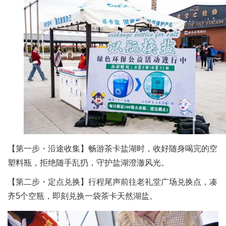
【第一步・沿途收集】畅游茶卡盐湖时，收好随身喝完的空
塑料瓶，拒绝随手乱扔，守护盐湖澄澈风光。
【第二步・定点兑换】行程尾声前往老礼堂广场兑换点，凑
齐5个空瓶，即刻兑换一袋茶卡天然湖盐。