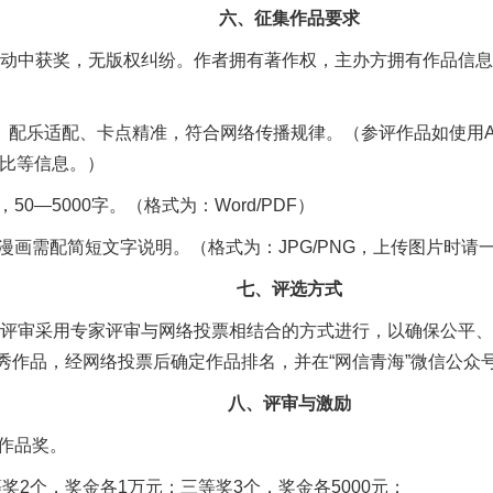
六、征集作品要求
动中获奖，无版权纠纷。作者拥有著作权，主办方拥有作品信息
晰、配乐适配、卡点精准，符合网络传播规律。（参评作品如使用A
占比等信息。）
0—5000字。（格式为：Word/PDF）
漫画需配简短文字说明。（格式为：JPG/PNG，上传图片时请
七、评选方式
评审采用专家评审与网络投票相结合的方式进行，以确保公平、
优秀作品，经网络投票后确定作品排名，并在“网信青海”微信公众
八、评审与激励
作品奖。
奖2个，奖金各1万元；三等奖3个，奖金各5000元；