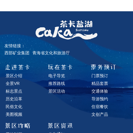
友情链接：
西部矿业集团
青海省文化和旅游厅
走进茶卡
玩在茶卡
票务预订
景区介绍
电子导览
门票预订
全景VR
推荐路线
精品套票
标志景点
景区活动
交通体验
历史沿革
导游预约
民俗文化
住宿餐饮
美图视频
文创产品
景区攻略
景区资讯